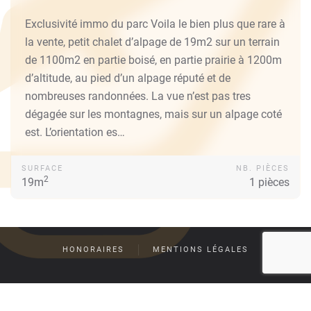
Exclusivité immo du parc Voila le bien plus que rare à
Contactez-nous
la vente, petit chalet d’alpage de 19m2 sur un terrain
de 1100m2 en partie boisé, en partie prairie à 1200m
d’altitude, au pied d’un alpage réputé et de
nombreuses randonnées. La vue n’est pas tres
04 79 63 47 62
dégagée sur les montagnes, mais sur un alpage coté
est. L’orientation es…
SURFACE
NB. PIÈCES
Immo du Parc - 31 route du plateau - 73340 Lescheraines -
2
19m
1 pièces
du mardi au samedi, de 9h00 à 12h00 et de 14h00 à 19h00
(17h00 le samedi)
HONORAIRES
MENTIONS LÉGALES