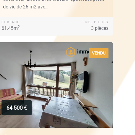
de vie de 26 m2 ave…
SURFACE
NB. PIÈCES
2
61.45m
3 pièces
VENDU
64 500 €