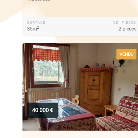
SURFACE
NB. PIÈCES
2
35m
2 pièces
VENDU
40 000 €