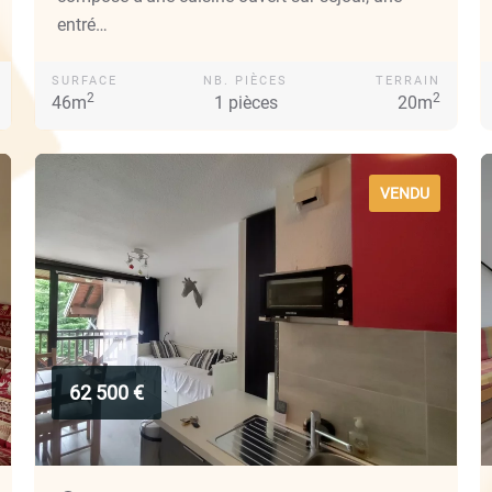
entré…
SURFACE
NB. PIÈCES
TERRAIN
2
2
46m
1 pièces
20m
VENDU
62 500 €